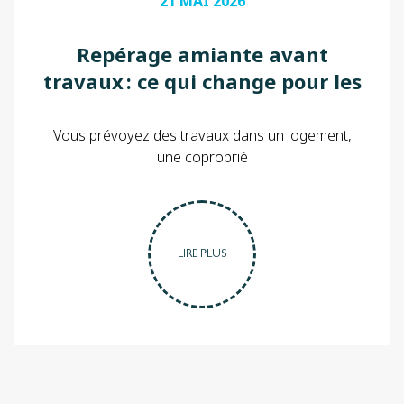
21 MAI 2026
Repérage amiante avant
travaux : ce qui change pour les
propriétaires et occupants
concernés par des chantiers
Vous prévoyez des travaux dans un logement,
une coproprié
LIRE PLUS